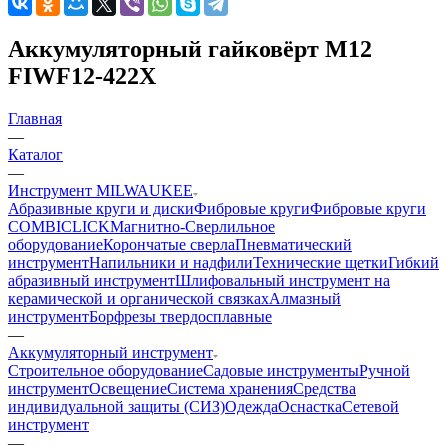
Аккумуляторный гайковёрт M12
FIWF12-422X
Главная
—
Каталог
—
Инструмент MILWAUKEE
Абразивные круги и диски
Фибровые круги
Фибровые круги
COMBICLICK
Магнитно-Сверлильное
оборудование
Корончатые сверла
Пневматический
инструмент
Напильники и надфили
Технические щетки
Гибкий
абразивный инструмент
Шлифовальный инструмент на
керамической и органической связках
Алмазный
инструмент
Борфрезы твердосплавные
—
Аккумуляторный инструмент
Строительное оборудование
Садовые инструменты
Ручной
инструмент
Освещение
Система хранения
Средства
индивидуальной защиты (СИЗ)
Одежда
Оснастка
Сетевой
инструмент
—