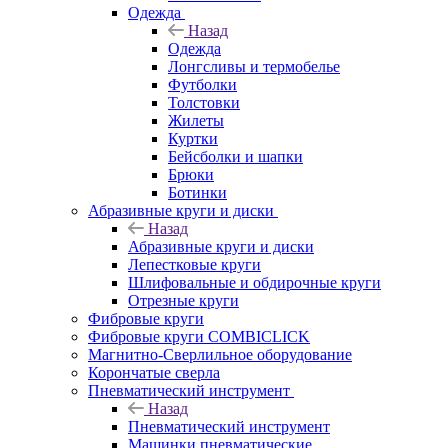
Одежда
Назад
Одежда
Лонгсливы и термобелье
Футболки
Толстовки
Жилеты
Куртки
Бейсболки и шапки
Брюки
Ботинки
Абразивные круги и диски
Назад
Абразивные круги и диски
Лепестковые круги
Шлифовальные и обдирочные круги
Отрезные круги
Фибровые круги
Фибровые круги COMBICLICK
Магнитно-Сверлильное оборудование
Корончатые сверла
Пневматический инструмент
Назад
Пневматический инструмент
Машинки пневматические