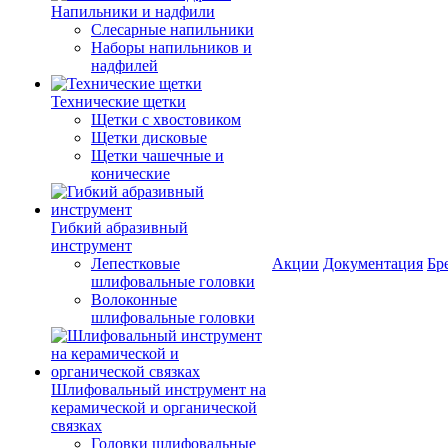
Напильники и надфили
Слесарные напильники
Наборы напильников и
надфилей
Технические щетки
Щетки с хвостовиком
Щетки дисковые
Щетки чашечные и
конические
Гибкий абразивный
инструмент
Лепестковые
Акции
Документация
Бр
шлифовальные головки
Волоконные
шлифовальные головки
Шлифовальный инструмент на
керамической и органической
связках
Головки шлифовальные