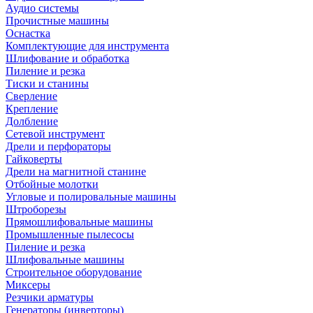
Аудио системы
Прочистные машины
Оснастка
Комплектующие для инструмента
Шлифование и обработка
Пиление и резка
Тиски и станины
Сверление
Крепление
Долбление
Сетевой инструмент
Дрели и перфораторы
Гайковерты
Дрели на магнитной станине
Отбойные молотки
Угловые и полировальные машины
Штроборезы
Прямошлифовальные машины
Промышленные пылесосы
Пиление и резка
Шлифовальные машины
Строительное оборудование
Миксеры
Резчики арматуры
Генераторы (инверторы)