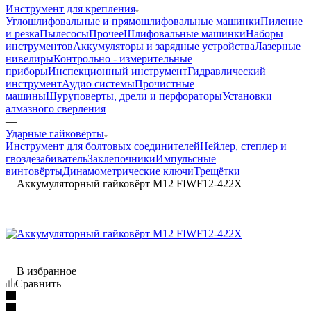
Инструмент для крепления
Углошлифовальные и прямошлифовальные машинки
Пиление
и резка
Пылесосы
Прочее
Шлифовальные машинки
Наборы
инструментов
Аккумуляторы и зарядные устройства
Лазерные
нивелиры
Контрольно - измерительные
приборы
Инспекционный инструмент
Гидравлический
инструмент
Аудио системы
Прочистные
машины
Шуруповерты, дрели и перфораторы
Установки
алмазного сверления
—
Ударные гайковёрты
Инструмент для болтовых соединителей
Нейлер, степлер и
гвоздезабиватель
Заклепочники
Импульсные
винтовёрты
Динамометрические ключи
Трещётки
—
Аккумуляторный гайковёрт M12 FIWF12-422X
В избранное
Сравнить