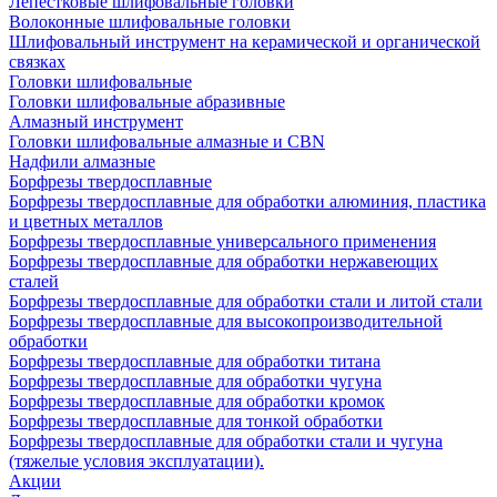
Лепестковые шлифовальные головки
Волоконные шлифовальные головки
Шлифовальный инструмент на керамической и органической
связках
Головки шлифовальные
Головки шлифовальные абразивные
Алмазный инструмент
Головки шлифовальные алмазные и CBN
Надфили алмазные
Борфрезы твердосплавные
Борфрезы твердосплавные для обработки алюминия, пластика
и цветных металлов
Борфрезы твердосплавные универсального применения
Борфрезы твердосплавные для обработки нержавеющих
сталей
Борфрезы твердосплавные для обработки стали и литой стали
Борфрезы твердосплавные для высокопроизводительной
обработки
Борфрезы твердосплавные для обработки титана
Борфрезы твердосплавные для обработки чугуна
Борфрезы твердосплавные для обработки кромок
Борфрезы твердосплавные для тонкой обработки
Борфрезы твердосплавные для обработки стали и чугуна
(тяжелые условия эксплуатации).
Акции