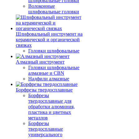
шлифовальные головки
Волоконные
шлифовальные головки
Шлифовальный инструмент на
керамической и органической
связках
Головки шлифовальные
Алмазный инструмент
Головки шлифовальные
алмазные и CBN
Надфили алмазные
Борфрезы твердосплавные
Борфрезы
твердосплавные для
обработки алюминия,
пластика и цветных
металлов
Борфрезы
твердосплавные
универсального