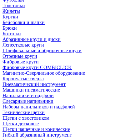
Толстовки
Жилеты
Куртки
Бейсболки и шапки
Брюки
Ботинки
Абразивные круги и диски
Лепестковые круги
Шлифовальные и обдирочные круги
Отрезные круги
Фибровые круги
Фибровые круги COMBICLICK
Магнитно-Сверлильное оборудование
Корончатые сверла
Пневматический инструмент
Машинки пневматические
Напильники и надфили
Слесарные напильники
Наборы напильников и надфилей
Технические щетки
Щетки с хвостовиком
Щетки дисковые
Щетки чашечные и конические
Гибкий абразивный инструмент