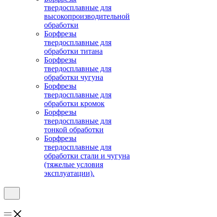
твердосплавные для
высокопроизводительной
обработки
Борфрезы
твердосплавные для
обработки титана
Борфрезы
твердосплавные для
обработки чугуна
Борфрезы
твердосплавные для
обработки кромок
Борфрезы
твердосплавные для
тонкой обработки
Борфрезы
твердосплавные для
обработки стали и чугуна
(тяжелые условия
эксплуатации).