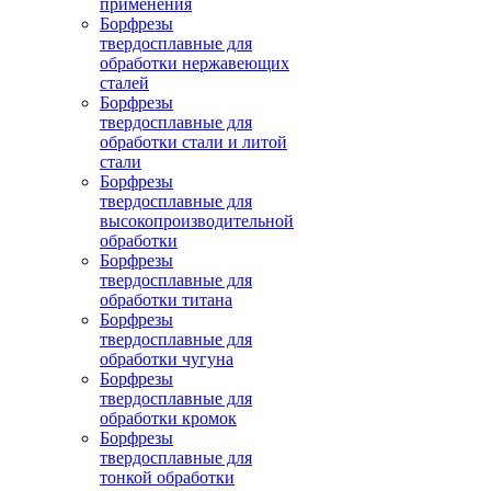
применения
Борфрезы
твердосплавные для
обработки нержавеющих
сталей
Борфрезы
твердосплавные для
обработки стали и литой
стали
Борфрезы
твердосплавные для
высокопроизводительной
обработки
Борфрезы
твердосплавные для
обработки титана
Борфрезы
твердосплавные для
обработки чугуна
Борфрезы
твердосплавные для
обработки кромок
Борфрезы
твердосплавные для
тонкой обработки