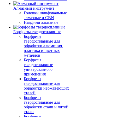
Алмазный инструмент
Головки шлифовальные
алмазные и CBN
Надфили алмазные
Борфрезы твердосплавные
Борфрезы
твердосплавные для
обработки алюминия,
пластика и цветных
металлов
Борфрезы
твердосплавные
универсального
применения
Борфрезы
твердосплавные для
обработки нержавеющих
сталей
Борфрезы
твердосплавные для
обработки стали и литой
стали
Борфрезы