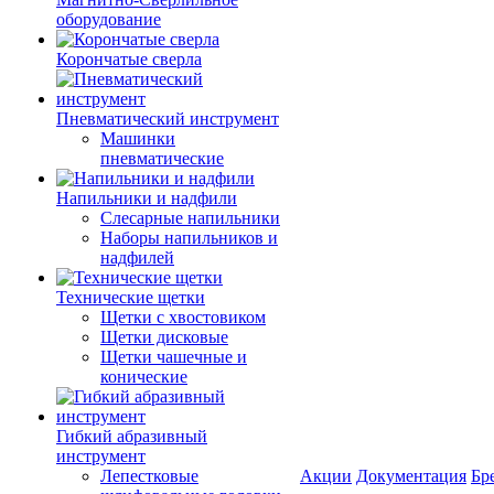
оборудование
Корончатые сверла
Пневматический инструмент
Машинки
пневматические
Напильники и надфили
Слесарные напильники
Наборы напильников и
надфилей
Технические щетки
Щетки с хвостовиком
Щетки дисковые
Щетки чашечные и
конические
Гибкий абразивный
инструмент
Лепестковые
Акции
Документация
Бр