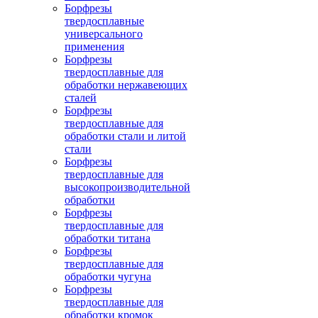
Борфрезы
твердосплавные
универсального
применения
Борфрезы
твердосплавные для
обработки нержавеющих
сталей
Борфрезы
твердосплавные для
обработки стали и литой
стали
Борфрезы
твердосплавные для
высокопроизводительной
обработки
Борфрезы
твердосплавные для
обработки титана
Борфрезы
твердосплавные для
обработки чугуна
Борфрезы
твердосплавные для
обработки кромок