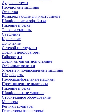
Аудио системы
Прочистные машины
Оснастка
Комплектующие для инструмента
Шлифование и обработка
Пиление и резка
Тиски и станины
Сверление
Крепление
Долбление
Сетевой инструмент
Дрели и перфораторы
Гайковерты
Дрели на магнитной станине
Отбойные молотки
Угловые и полировальные машины
Штроборезы
Прямошлифовальные машины
Промышленные пылесосы
Пиление и резка
Шлифовальные машины
Строительное оборудование
Миксеры
Резчики арматуры
Генераторы (инверторы)