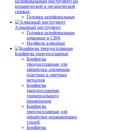
Шлифовальный инструмент на
керамической и органической
связках
Головки шлифовальные
Алмазный инструмент
Головки шлифовальные
алмазные и CBN
Надфили алмазные
Борфрезы твердосплавные
Борфрезы
твердосплавные для
обработки алюминия,
пластика и цветных
металлов
Борфрезы
твердосплавные
универсального
применения
Борфрезы
твердосплавные для
обработки нержавеющих
сталей
Борфрезы