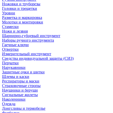
Ножовки и труборезы
Головки и трещетки
Уровни
Разметка и маркировка
Молотки и монтировки
Стамески
Ножи и лезвия
Шарнирно-губцевый инструмент
Наборы ручного инструмента
Гаечные ключи
Отвертки
Измерительный инструмент
Средства индивидуальной защиты (СИЗ)
Перчатки
Нарукавники
Защитные очки и щитки
Шлемы и каски
Респираторы и маски
Страховочные стропы
Наушники и беруши
Сигнальные жилеты
Наколенники
Одежда
Лонгсливы и термобелье
Футболки