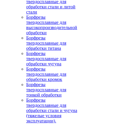
твердосплавные для
обработки стали и литой
стали
Борфрезы
твердосплавные для
высокопроизводительной
обработки
Борфрезы
твердосплавные для
обработки титана
Борфрезы
твердосплавные для
обработки чугуна
Борфрезы
твердосплавные для
обработки кромок
Борфрезы
твердосплавные для
тонкой обработки
Борфрезы
твердосплавные для
обработки стали и чугуна
(тяжелые условия
эксплуатации).