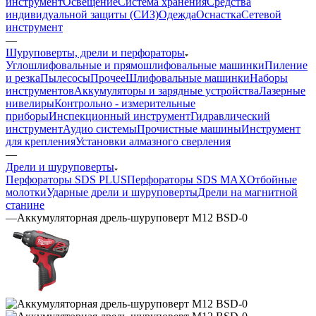
инструмент
Освещение
Система хранения
Средства
индивидуальной защиты (СИЗ)
Одежда
Оснастка
Сетевой
инструмент
—
Шуруповерты, дрели и перфораторы
Углошлифовальные и прямошлифовальные машинки
Пиление
и резка
Пылесосы
Прочее
Шлифовальные машинки
Наборы
инструментов
Аккумуляторы и зарядные устройства
Лазерные
нивелиры
Контрольно - измерительные
приборы
Инспекционный инструмент
Гидравлический
инструмент
Аудио системы
Прочистные машины
Инструмент
для крепления
Установки алмазного сверления
—
Дрели и шуруповерты
Перфораторы SDS PLUS
Перфораторы SDS MAX
Отбойные
молотки
Ударные дрели и шуруповерты
Дрели на магнитной
станине
—
Аккумуляторная дрель-шуруповерт M12 BSD-0