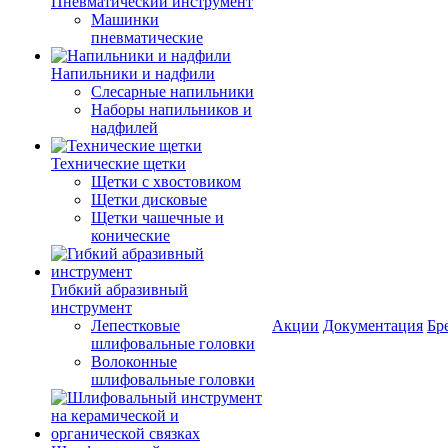
Пневматический инструмент
Машинки
пневматические
Напильники и надфили
Слесарные напильники
Наборы напильников и
надфилей
Технические щетки
Щетки с хвостовиком
Щетки дисковые
Щетки чашечные и
конические
Гибкий абразивный
инструмент
Лепестковые
Акции
Документация
Бр
шлифовальные головки
Волоконные
шлифовальные головки