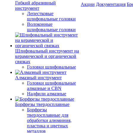
Гибкий абразивный
Акции
Документация
Бр
инструмент
Лепестковые
шлифовальные головки
Волоконные
шлифовальные головки
Шлифовальный инструмент на
керамической и органической
связках
Головки шлифовальные
Алмазный инструмент
Головки шлифовальные
алмазные и CBN
Надфили алмазные
Борфрезы твердосплавные
Борфрезы
твердосплавные для
обработки алюминия,
пластика и цветных
металлов