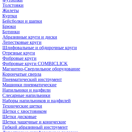
Толстовки
Жилеты
Куртки
Бейсболки и шапки
Брюки
Ботинки
Абразивные круги и диски
Лепестковые круги
Шлифовальные и обдирочные круги
Отрезные круги
Фибровые круги
Фибровые круги COMBICLICK
Магнитно-Сверлильное оборудование
Корончатые сверла
Пневматический инструмент
Машинки пневматические
Напильники и надфили
Слесарные напильники
Наборы напильников и надфилей
Технические щетки
Щетки с хвостовиком
Щетки дисковые
Щетки чашечные и конические
Гибкий абразивный инструмент