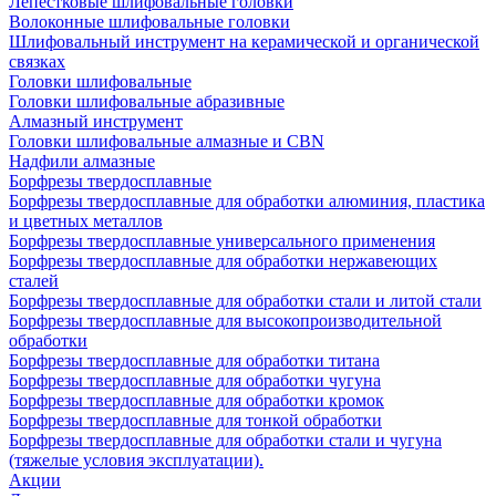
Лепестковые шлифовальные головки
Волоконные шлифовальные головки
Шлифовальный инструмент на керамической и органической
связках
Головки шлифовальные
Головки шлифовальные абразивные
Алмазный инструмент
Головки шлифовальные алмазные и CBN
Надфили алмазные
Борфрезы твердосплавные
Борфрезы твердосплавные для обработки алюминия, пластика
и цветных металлов
Борфрезы твердосплавные универсального применения
Борфрезы твердосплавные для обработки нержавеющих
сталей
Борфрезы твердосплавные для обработки стали и литой стали
Борфрезы твердосплавные для высокопроизводительной
обработки
Борфрезы твердосплавные для обработки титана
Борфрезы твердосплавные для обработки чугуна
Борфрезы твердосплавные для обработки кромок
Борфрезы твердосплавные для тонкой обработки
Борфрезы твердосплавные для обработки стали и чугуна
(тяжелые условия эксплуатации).
Акции