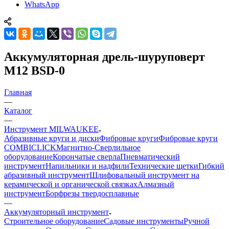
WhatsApp
Аккумуляторная дрель-шуруповерт
M12 BSD-0
Главная
—
Каталог
—
Инструмент MILWAUKEE
Абразивные круги и диски
Фибровые круги
Фибровые круги
COMBICLICK
Магнитно-Сверлильное
оборудование
Корончатые сверла
Пневматический
инструмент
Напильники и надфили
Технические щетки
Гибкий
абразивный инструмент
Шлифовальный инструмент на
керамической и органической связках
Алмазный
инструмент
Борфрезы твердосплавные
—
Аккумуляторный инструмент
Строительное оборудование
Садовые инструменты
Ручной